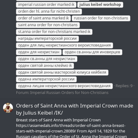
imperial russian order marked ik
julius
keibel
workshop
orden der hl. anna für nicht-christen
order of saint anna marked ik
russian order for non-christians
saint anna order for non-christians
st.anna order for non-christians marked ik
награды императорской россии
орден для лиц нехристианского вероисповедания
орден для нехристиан
орден св.анны для иноверцев
орден св.анны для нехристиан
орден святой анны клеймо ik
орден святой анны мастерской юлиуса кейбеля
ордена императорской россии
Replies: 9
ордена лицам нехристианского вероисповедания
Forum:
Imperial Russian Orders for Non-Christians
Orders of Saint Anna with Imperial Crown made
by Julius Keibel /IK/
Breast stars of Saint Anna with Imperial Crown
https://asiamedals.info/threads/order-of-saint-anna-breast-
stars-with-imperial-crown.28089/ From April 14, 1829 for the
Russian cavaliers of the Order of St. Anna the Imperial Crown