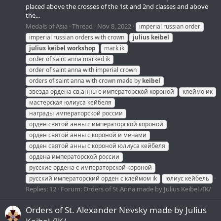
placed above the crosses of the 1st and 2nd classes and above
the...
Medals of Asia
Thread
Nov 8, 2022
imperial russian order
imperial russian orders with crown
julius
keibel
julius
keibel
workshop
mark ik
order of saint anna marked ik
order of saint anna with imperial crown
orders of saint anna with crown made by
keibel
звезда ордена св.анны с императорской короной
клеймо ик
мастерская юлиуса кейбеля
награды императорской россии
орден святой анны с императорской короной
орден святой анны с короной и мечами
орден святой анны с короной юлиуса кейбеля
ордена императорской россии
русские ордена с императорской короной
русский императорский орден с клеймом ik
юлиус кейбель
Replies: 12
Forum:
Orders of St.Anna made by Julius Keibel /IK/
Orders of St. Alexander Nevsky made by Julius