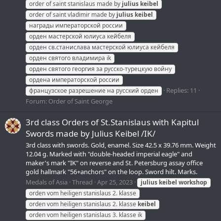
order of saint stanislaus made by
julius
keibel
order of saint vladimir made by
julius
keibel
награды императорской россии
орден мастерской юлиуса кейбеля
орден св.станислава мастерской юлиуса кейбеля
орден святого владимира ik
орден святого георгия за русско-турецкую войну
ордена императорской россии
Replies: 11
французское разрешение на русский орден
Forum:
Order of Saint George
3rd class Orders of St.Stanislaus with Kapitul
Swords made by Julius Keibel /IK/
3rd class with swords. Gold, enamel. Size 42.5 x 39.76 mm. Weight
12.04 g. Marked with "double-headed imperial eagle" and
maker's mark "IK" on reverse and St. Petersburg assay office
gold hallmark "56+anchors" on the loop. Sword hilt. Marks.
Medals of Asia
Thread
Apr 25, 2023
julius
keibel
workshop
orden vom heiligen stanislaus 2. klasse
orden vom heiligen stanislaus 2. klasse
keibel
orden vom heiligen stanislaus 3. klasse ik