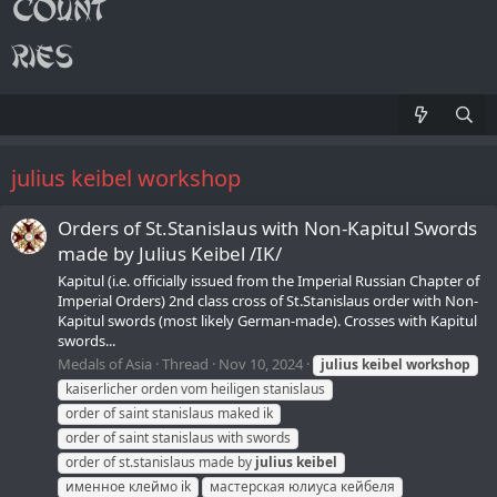
julius keibel workshop
Orders of St.Stanislaus with Non-Kapitul Swords
made by Julius Keibel /IK/
Kapitul (i.e. officially issued from the Imperial Russian Chapter of
Imperial Orders) 2nd class cross of St.Stanislaus order with Non-
Kapitul swords (most likely German-made). Crosses with Kapitul
swords...
Medals of Asia
Thread
Nov 10, 2024
julius
keibel
workshop
kaiserlicher orden vom heiligen stanislaus
order of saint stanislaus maked ik
order of saint stanislaus with swords
order of st.stanislaus made by
julius
keibel
именное клеймо ik
мастерская юлиуса кейбеля