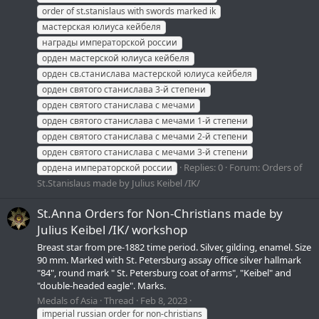
order of st.stanislaus with swords marked ik
мастерская юлиуса кейбеля
награды императорской россии
орден мастерской юлиуса кейбеля
орден св.станислава мастерской юлиуса кейбеля
орден святого станислава 3-й степени
орден святого станислава с мечами
орден святого станислава с мечами 1-й степени
орден святого станислава с мечами 2-й степени
орден святого станислава с мечами 3-й степени
Replies: 0
Forum:
Orders of
ордена императорской россии
St.Stanislaus made by Julius Keibel /IK/
St.Anna Orders for Non-Christians made by
Julius Keibel /IK/ workshop
Breast star from pre-1882 time period. Silver, gilding, enamel. Size
90 mm. Marked with St. Petersburg assay office silver hallmark
"84", round mark " St. Petersburg coat of arms", "Keibel" and
"double-headed eagle". Marks.
Medals of Asia
Thread
Feb 8, 2023
imperial russian order for non-christians