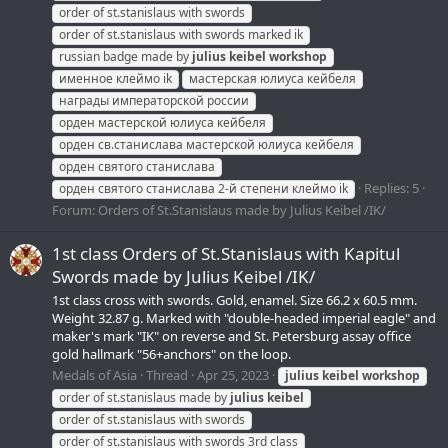
order of st.stanislaus with swords
order of st.stanislaus with swords marked ik
russian badge made by
julius
keibel
workshop
именное клеймо ik
мастерская юлиуса кейбеля
награды императорской россии
орден мастерской юлиуса кейбеля
орден св.станислава мастерской юлиуса кейбеля
орден святого станислава
Replies: 5
орден святого станислава 2-й степени клеймо ik
Forum:
Orders of St.Stanislaus made by Julius Keibel /IK/
1st class Orders of St.Stanislaus with Kapitul
Swords made by Julius Keibel /IK/
1st class cross with swords. Gold, enamel. Size 66.2 x 60.5 mm.
Weight 32.87 g. Marked with "double-headed imperial eagle" and
maker's mark "IK" on reverse and St. Petersburg assay office
gold hallmark "56+anchors" on the loop.
Medals of Asia
Thread
Apr 25, 2023
julius
keibel
workshop
order of st.stanislaus made by
julius
keibel
order of st.stanislaus with swords
order of st.stanislaus with swords 3rd class