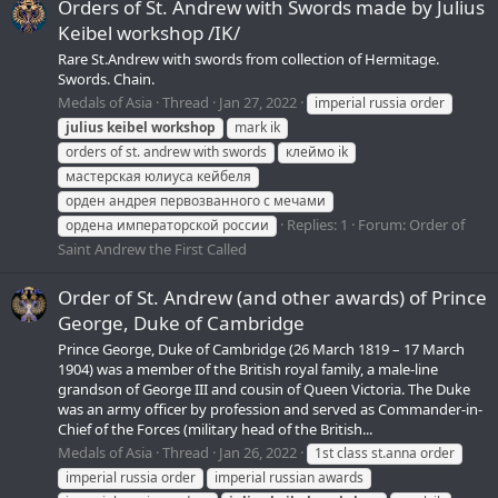
Orders of St. Andrew with Swords made by Julius
Keibel workshop /IK/
Rare St.Andrew with swords from collection of Hermitage.
Swords. Chain.
Medals of Asia
Thread
Jan 27, 2022
imperial russia order
julius
keibel
workshop
mark ik
orders of st. andrew with swords
клеймо ik
мастерская юлиуса кейбеля
орден андрея первозванного с мечами
Replies: 1
Forum:
Order of
ордена императорской россии
Saint Andrew the First Called
Order of St. Andrew (and other awards) of Prince
George, Duke of Cambridge
Prince George, Duke of Cambridge (26 March 1819 – 17 March
1904) was a member of the British royal family, a male-line
grandson of George III and cousin of Queen Victoria. The Duke
was an army officer by profession and served as Commander-in-
Chief of the Forces (military head of the British...
Medals of Asia
Thread
Jan 26, 2022
1st class st.anna order
imperial russia order
imperial russian awards