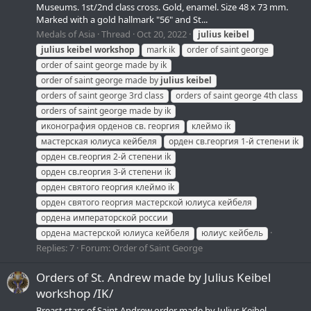
Museums. 1st/2nd class cross. Gold, enamel. Size 48 х 73 mm.
Marked with a gold hallmark "56" and St...
Medals of Asia
Thread
Oct 20, 2022
julius
keibel
julius
keibel
workshop
mark ik
order of saint george
order of saint george made by ik
order of saint george made by
julius
keibel
orders of saint george 3rd class
orders of saint george 4th class
orders of saint george made by ik
иконография орденов св. георгия
клеймо ik
мастерская юлиуса кейбеля
орден св.георгия 1-й степени ik
орден св.георгия 2-й степени ik
орден св.георгия 3-й степени ik
орден святого георгия клеймо ik
орден святого георгия мастерской юлиуса кейбеля
ордена императорской россии
ордена мастерской юлиуса кейбеля
юлиус кейбель
Replies: 7
Forum:
Order of Saint George
Orders of St. Andrew made by Julius Keibel
workshop /IK/
Breast stars of Saint Andrew order made by Julius Keibel