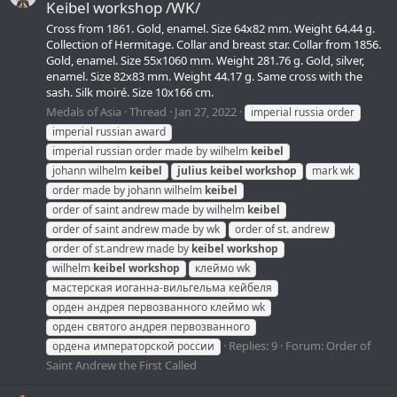
Keibel workshop /WK/
Cross from 1861. Gold, enamel. Size 64x82 mm. Weight 64.44 g.
Collection of Hermitage. Collar and breast star. Collar from 1856.
Gold, enamel. Size 55x1060 mm. Weight 281.76 g. Gold, silver,
enamel. Size 82x83 mm. Weight 44.17 g. Same cross with the
sash. Silk moiré. Size 10x166 cm.
Medals of Asia
Thread
Jan 27, 2022
imperial russia order
imperial russian award
imperial russian order made by wilhelm
keibel
johann wilhelm
keibel
julius
keibel
workshop
mark wk
order made by johann wilhelm
keibel
order of saint andrew made by wilhelm
keibel
order of saint andrew made by wk
order of st. andrew
order of st.andrew made by
keibel
workshop
wilhelm
keibel
workshop
клеймо wk
мастерская иоганна-вильгельма кейбеля
орден андрея первозванного клеймо wk
орден святого андрея первозванного
Replies: 9
Forum:
Order of
ордена императорской россии
Saint Andrew the First Called