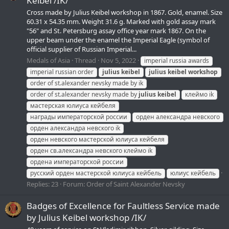
Keibel /IK/
Cross made by Julius Keibel workshop in 1867. Gold, enamel. Size
60.31 x 54.35 mm. Weight 31.6 g. Marked with gold assay mark
"56" and St. Petersburg assay office year mark 1867. On the
upper beam under the enamel the Imperial Eagle (symbol of
official supplier of Russian Imperial...
Medals of Asia
Thread
Nov 5, 2022
imperial russia awards
imperial russian order
julius
keibel
julius
keibel
workshop
order of st.alexander nevsky made by ik
order of st.alexander nevsky made by
julius
keibel
клеймо ik
мастерская юлиуса кейбеля
награды императорской россии
орден александра невского
орден александра невского ik
орден невского мастерской юлиуса кейбеля
орден св.александра невского клеймо ik
ордена императорской россии
русский орден мастерской юлиуса кейбель
юлиус кейбель
Replies: 23
Forum:
Order of Saint Alexander Nevsky
Badges of Excellence for Faultless Service made
by Julius Keibel workshop /IK/