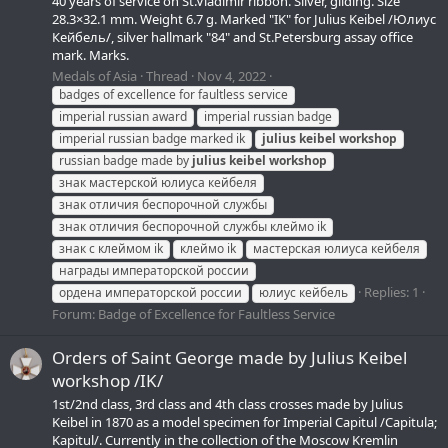
40 years of service on St.Vladimir ribbon. Silver, gilding. Size
28.3×32.1 mm. Weight 6.7 g. Marked "IK" for Julius Keibel /Юлиус
Кейбель/, silver hallmark "84" and St.Petersburg assay office
mark. Marks.
Medals of Asia
Thread
Nov 4, 2022
badges of excellence for faultless service
imperial russian award
imperial russian badge
imperial russian badge marked ik
julius
keibel
workshop
russian badge made by
julius
keibel
workshop
знак мастерской юлиуса кейбеля
знак отличия беспорочной службы
знак отличия беспорочной службы клеймо ik
знак с клеймом ik
клеймо ik
мастерская юлиуса кейбеля
награды императорской россии
Replies: 1
ордена императорской россии
юлиус кейбель
Forum:
Badge of Excellence for Faultless Service
Orders of Saint George made by Julius Keibel
workshop /IK/
1st/2nd class, 3rd class and 4th class crosses made by Julius
Keibel in 1870 as a model specimen for Imperial Capitul /Capitula;
Kapitul/. Currently in the collection of the Moscow Kremlin