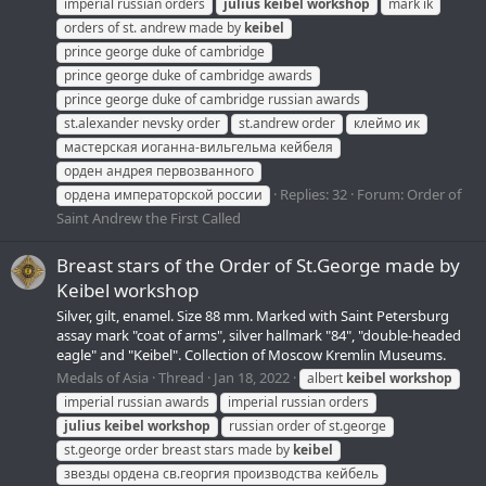
imperial russian orders
julius
keibel
workshop
mark ik
orders of st. andrew made by
keibel
prince george duke of cambridge
prince george duke of cambridge awards
prince george duke of cambridge russian awards
st.alexander nevsky order
st.andrew order
клеймо ик
мастерская иоганна-вильгельма кейбеля
орден андрея первозванного
Replies: 32
Forum:
Order of
ордена императорской россии
Saint Andrew the First Called
Breast stars of the Order of St.George made by
Keibel workshop
Silver, gilt, enamel. Size 88 mm. Marked with Saint Petersburg
assay mark "coat of arms", silver hallmark "84", "double-headed
eagle" and "Keibel". Collection of Moscow Kremlin Museums.
Medals of Asia
Thread
Jan 18, 2022
albert
keibel
workshop
imperial russian awards
imperial russian orders
julius
keibel
workshop
russian order of st.george
st.george order breast stars made by
keibel
звезды ордена св.георгия производства кейбель