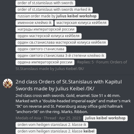
order of st.stanislaus with swords
order of st.stanislaus with swords marked ik
russian order made by
julius
keibel
workshop
именное клеймо ik
мастерская юлиуса кейбеля
награды императорской россии
орден мастерской юлиуса кейбеля
орден св.станислава мастерской юлиуса кейбеля
орден святого станислава
орден святого станислава 3-й степени клеймо ik
Replies: 5
Forum:
Orders of
ордена императорской россии
St.Stanislaus made by Julius Keibel /IK/
2nd class Orders of St.Stanislaus with Kapitul
Swords made by Julius Keibel /IK/
2nd class cross with swords. Gold, enamel. Size 51 х 46 mm.
Marked with a "double-headed imperial eagle" and maker's mark
"IK" on reverse and St. Petersburg assay office gold hallmark
"anchors+56" on the ring. Marks. Ribbon.
Medals of Asia
Thread
Apr 25, 2023
julius
keibel
workshop
orden vom heiligen stanislaus 2. klasse ik
orden vom heiligen stanislaus 2. klasse
keibel