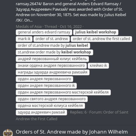
ramsay.26474/ Baron and general Anders Edvard Ramsay /
Эдуард Андреевич Рамзай/ was awarded with Order of St.
Andrew on November 30, 1875. Set was made by Julius Keibel
/IK/. On...
Medals of Asia
Thread
Oct 16, 2022
general anders edvard ramsay
julius
keibel
workshop
mark ik
order of st. andrew
order of st. andrew the first called
order of st.andrew made by
julius
keibel
st.andrew order made by
keibel
workshop
андрей первозванный юлиус кейбель
знаки ордена андрея первозванного
клеймо ik
награды эдуарда андреевича рамзайя
орден андрея первозванного
орден андрея первозванного ik
орден андрея первозванного мастерской кейбеля
орден святого андрея первозванного
ордена мастерской юлиуса кейбеля
Replies: 6
Forum:
Order of Saint
эдуард андреевич рамзай
Andrew the First Called
Orders of St. Andrew made by Johann Wilhelm