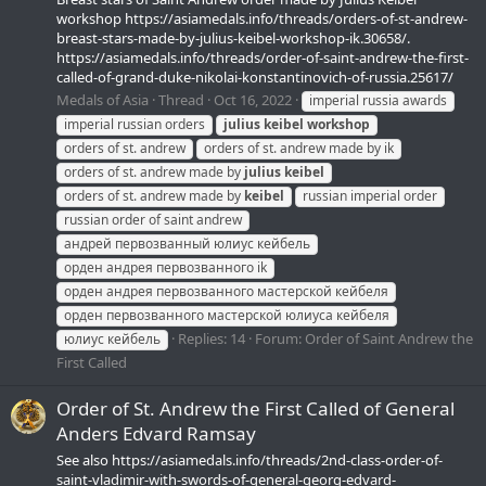
workshop https://asiamedals.info/threads/orders-of-st-andrew-
breast-stars-made-by-julius-keibel-workshop-ik.30658/.
https://asiamedals.info/threads/order-of-saint-andrew-the-first-
called-of-grand-duke-nikolai-konstantinovich-of-russia.25617/
Medals of Asia
Thread
Oct 16, 2022
imperial russia awards
imperial russian orders
julius
keibel
workshop
orders of st. andrew
orders of st. andrew made by ik
orders of st. andrew made by
julius
keibel
orders of st. andrew made by
keibel
russian imperial order
russian order of saint andrew
андрей первозванный юлиус кейбель
орден андрея первозванного ik
орден андрея первозванного мастерской кейбеля
орден первозванного мастерской юлиуса кейбеля
Replies: 14
Forum:
Order of Saint Andrew the
юлиус кейбель
First Called
Order of St. Andrew the First Called of General
Anders Edvard Ramsay
See also https://asiamedals.info/threads/2nd-class-order-of-
saint-vladimir-with-swords-of-general-georg-edvard-