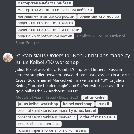
мастерская альберта кейбеля
мастерская иоганна-вильгельма кейбеля
награды императорской россии
орден святого георгия
орден святого георгия 1 класса
орден святого георгия 2-й степени
Replies: 6
Forum:
Order of
ордена императорской россии
Saint George
St.Stanislaus Orders for Non-Christians made by
Julius Keibel /IK/ workshop
Julius Keibel was official Kapitul /Chapter of Imperial Russian
Orders/ supplier between 1864 and 1882. 1st class set circa 1870s.
Cross. Gold, enamel. Marked with maker's mark "IK" for Julius
Keibel, "double-headed eagle" and St. Petersburg assay office
gold hallmark "56+anchors". Breast...
Medals of Asia
Thread
Dec 5, 2021
julius
keibel
julius
keibel
workshop
keibel
workshop
mark ik
order of saint stanislaus made by
julius
keibel
order of saint stanislaus marked ik
order of st.stanislaus
orders of saint stanislaus
russian imperial orders for non-christians