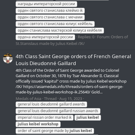
награды императорской россии
орден святого станислава клеймо ik
орден святого станислава с мечами
орден святого станислава юлиус кейбель
орден станислава мастерской юлиуса кейбеля
Replies: 0
Forum:
Orders of
ордена императорской россии
St.Stanislaus made by Julius Keibel /IK/
4th Class Saint George orders of French General
Louis Dieudonné Gaillard
4th Class of the Order of Saint George awarded to Colonel
Gaillard on October 30, 1878 by Tsar Alexander II. Classical
officially issued 'kapitul" cross made by Julius Keibel workshop
/IK/ https://asiamedals.info/threads/orders-of-saint-george-
made-by-julius-keibel-workshop-ik.25640/ Gold...
Medals of Asia
Thread
Aug 15, 2023
general louis dieudonné gaillard awards
general louis dieudonné gaillard russian awards
imperial rissian order marked ik
julius
keibel
julius
keibel
workshop
order of saint george made by
julius
keibel