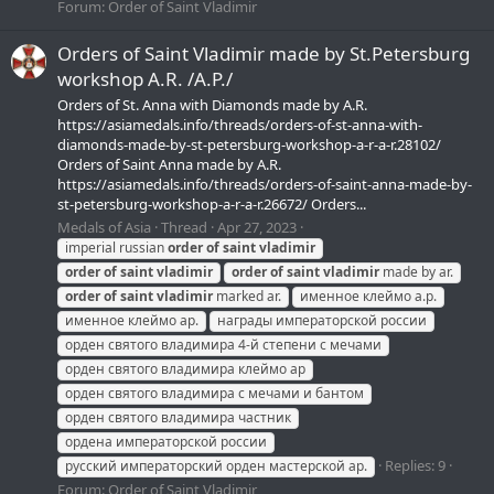
Forum:
Order of Saint Vladimir
Orders of Saint Vladimir made by St.Petersburg
workshop A.R. /А.Р./
Orders of St. Anna with Diamonds made by A.R.
https://asiamedals.info/threads/orders-of-st-anna-with-
diamonds-made-by-st-petersburg-workshop-a-r-a-r.28102/
Orders of Saint Anna made by A.R.
https://asiamedals.info/threads/orders-of-saint-anna-made-by-
st-petersburg-workshop-a-r-a-r.26672/ Orders...
Medals of Asia
Thread
Apr 27, 2023
imperial russian
order
of
saint
vladimir
order
of
saint
vladimir
order
of
saint
vladimir
made by ar.
order
of
saint
vladimir
marked ar.
именное клеймо а.р.
именное клеймо ар.
награды императорской россии
орден святого владимира 4-й степени с мечами
орден святого владимира клеймо ар
орден святого владимира с мечами и бантом
орден святого владимира частник
ордена императорской россии
Replies: 9
русский императорский орден мастерской ар.
Forum:
Order of Saint Vladimir