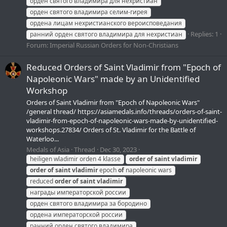
орден святого владимира для нехристиан
орден святого владимира селим-гирея
ордена лицам нехристианского вероисповедания
Replies: 1
ранний орден святого владимира для нехристиан
Forum:
Imperial Russian Orders for Non-Christians
Reduced Orders of Saint Vladimir from "Epoch of
Napoleonic Wars" made by an Unidentified
Workshop
Orders of Saint Vladimir from "Epoch of Napoleonic Wars"
/general thread/ https://asiamedals.info/threads/orders-of-saint-
vladimir-from-epoch-of-napoleonic-wars-made-by-unidentified-
workshops.27834/ Orders of St. Vladimir for the Battle of
Waterloo...
Medals of Asia
Thread
Dec 30, 2023
heiligen wladimir orden 4 klasse
order
of
saint
vladimir
order
of
saint
vladimir
epoch
of
napoleonic wars
reduced
order
of
saint
vladimir
награды императорской россии
орден святого владимира за бородино
ордена императорской россии
ранний орден святого владимира