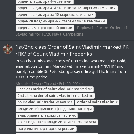
орден владимира 4-й степени
орден владимира 4-й степени за 18 морских кампаний
орден владимира за 18 морских кампаний
орден св.владимира 4-й степени за 18 кампаний
Replies: 1
Forum:
Orders of
ордена императорской россии
St.Vladimir for 18/20 Naval Campaigns
1st/2nd class Order of Saint Vladimir marked PK
/ПК/ of Count Vladimir Frederiks
Privately-comissioned cross of interesting workmanship. Gold,
enamel. Size 52 mm. Marked with maker's mark "PK/ПК" and
barely readable St. Petersburg assay office gold hallmark from
1908+ time period.
Medals of Asia
Thread
Feb 25, 2024
1st class
order
of
saint
vladimir
marked пк
2nd class
order
of
saint
vladimir
marked пк
count
vladimir
frederiks awards
order
of
saint
vladimir
владимир борисович фредерикс награды
знак ордена владимира частник
крест ордена св.владимира частного заказа
награды императорской россии