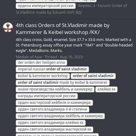
Replies: 3
Forum:
Order of
ордена императорской россии
St.Vladimir made by Eduard /ИЛ; ВД/
4th class Orders of St.Vladimir made by
Kammerer & Keibel workshop /KK/
4th class cross. Gold, enamel. Size 37.7 х 33.6 mm. Marked with a
St. Petersburg assay office year mark "1841" and "double-headed
eagle". Medallions. Marks.
Medals of Asia
Thread
Aug 16, 2023
der orden der heiligen anna
imperial russian
order
of
saint
vladimir
keibel & kammerer workshop
order
of
saint
vladimir
order
of
saint
vladimir
made by keibel & kammerer
знаки производства кейбель и каммерер
клеймо кк
награды императорской россии
орден мастерской кейбеля и каммерера
орден святого владимира 4-й степени
орден святого владимира кейбель и каммерер
орден святого владимира клеймо кк
орден святого владимира мастерской кк
поддельные ордена императорской россии