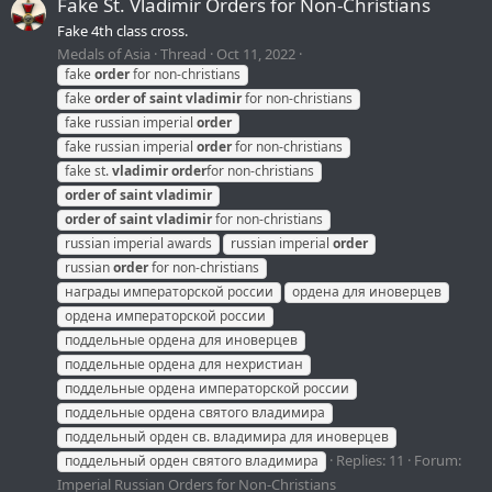
Fake St. Vladimir Orders for Non-Christians
Fake 4th class cross.
Medals of Asia
Thread
Oct 11, 2022
fake
order
for non-christians
fake
order
of
saint
vladimir
for non-christians
fake russian imperial
order
fake russian imperial
order
for non-christians
fake st.
vladimir
order
for non-christians
order
of
saint
vladimir
order
of
saint
vladimir
for non-christians
russian imperial awards
russian imperial
order
russian
order
for non-christians
награды императорской россии
ордена для иноверцев
ордена императорской россии
поддельные ордена для иноверцев
поддельные ордена для нехристиан
поддельные ордена императорской россии
поддельные ордена святого владимира
поддельный орден св. владимира для иноверцев
Replies: 11
Forum:
поддельный орден святого владимира
Imperial Russian Orders for Non-Christians