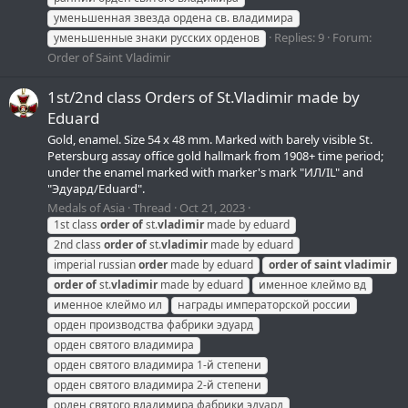
уменьшенная звезда ордена св. владимира
Replies: 9
Forum:
уменьшенные знаки русских орденов
Order of Saint Vladimir
1st/2nd class Orders of St.Vladimir made by
Eduard
Gold, enamel. Size 54 x 48 mm. Marked with barely visible St.
Petersburg assay office gold hallmark from 1908+ time period;
under the enamel marked with marker's mark "ИЛ/IL" and
"Эдуард/Eduard".
Medals of Asia
Thread
Oct 21, 2023
1st class
order
of
st.
vladimir
made by eduard
2nd class
order
of
st.
vladimir
made by eduard
imperial russian
order
made by eduard
order
of
saint
vladimir
order
of
st.
vladimir
made by eduard
именное клеймо вд
именное клеймо ил
награды императорской россии
орден производства фабрики эдуард
орден святого владимира
орден святого владимира 1-й степени
орден святого владимира 2-й степени
орден святого владимира фабрики эдуард