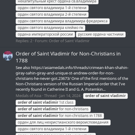
некапитульный крест ордена св.владимира
орден святого владимира 1-й степени
орден святого владимира 2-й степени
орден святого владимира владимира фредерикса
орден святого владимира клеймо пк
ордена императорской россии
русские ордена частники
Replies: 2
Forum:
Order of Saint Vladimir
Order of Saint Vladimir for Non-Christians in
1788
See also https://asiamedals.info/threads/crimean-khan-shahin-
giray-sahin-giray-and-unique-st-andrew-order-for-non-
christians-he-never-got.23673/ One of the first mentions of the
Non-Christians version of the Russian Imperial order that I've
recently found in Catherine II and G. A. Potemkin...
Medals of Asia
Thread
Jan 14, 2024
order
of
saint
vladimir
order
of
saint
vladimir
1st class
order
of
saint
vladimir
for non-christians
order
of
saint
vladimir
for non-christians in 1788
орден для лиц нехристианского вероисповедания
орден святого владимира 1-й степени