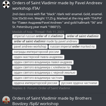
Orders of Saint Vladimir made by Pavel Andreev
workshop /ПA/
2nd class cross with flat "black" /dark red/ enamel. Gold, enamel.
Size 55х50 mm. Weight 17.25 g. Marked at the ring with "ПА/PА"
for "Павел Андреев/Pavel Andreev" and gold hallmark "56" and
St. Petersburg year mark "1860"(?).
Medals of Asia
Thread
Feb 11, 2023
imperial russian
order
of
st.
vladimir
order
of
saint
vladimir
order
of
saint
vladimir
made by pavel andreev
pavel andreev workshop
russian imperial
order
marked па
награды императорской россии
орден мастерской павла андреева
орден святого владимира павел андреев
орден святого владимира с клеймом па
орден святого владимира с черной эмалью
орден святого владимира частник
ордена императорской россии
русские ордена частники
Replies: 6
Forum:
Order of Saint Vladimir
Orders of Saint Vladimir made by Brothers
Bovdzey /БрБ/ workshop