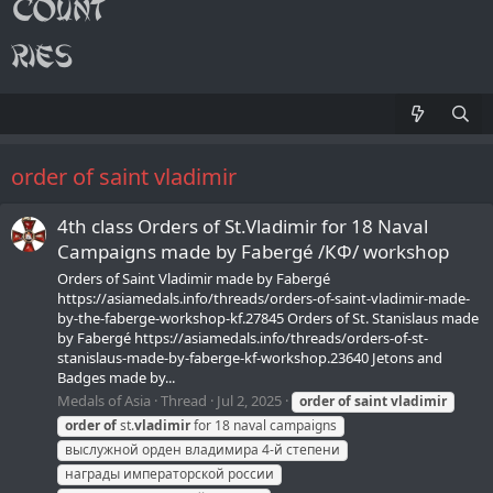
order of saint vladimir
4th class Orders of St.Vladimir for 18 Naval
Campaigns made by Fabergé /КФ/ workshop
Orders of Saint Vladimir made by Fabergé
https://asiamedals.info/threads/orders-of-saint-vladimir-made-
by-the-faberge-workshop-kf.27845 Orders of St. Stanislaus made
by Fabergé https://asiamedals.info/threads/orders-of-st-
stanislaus-made-by-faberge-kf-workshop.23640 Jetons and
Badges made by...
Medals of Asia
Thread
Jul 2, 2025
order
of
saint
vladimir
order
of
st.
vladimir
for 18 naval campaigns
выслужной орден владимира 4-й степени
награды императорской россии