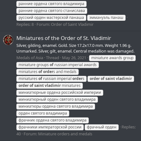
ранние ордена святого владимира
ранние ордена святого станислава
русский орден мастерской панаша
эммануэль панаш
Replies: 8
Forum:
Order of Saint Vladimir
Miniatures of the Order of St. Vladimir
Silver, gilding, enamel. Gold. Size 17.2х17.0 mm. Weight 1.96 g.
Unmarked. Silver, gilt, enamel. Central medallion was damaged.
Medals of Asia
Thread
May 26, 2021
miniature awards group
miniature groups
of
russian imperial awards
miniatures
of
order
s and medals
miniatures
of
russian imperial
order
s
order
of
saint
vladimir
order
of
saint
vladimir
miniatures
миниатюрные ордена российской империи
миниатюрный орден святого владимира
миниатюры ордена святого владимира
орден святого владимира
фрачник ордена святого владимира
Replies:
фрачники императорской россии
фрачный орден
40
Forum:
Miniature orders and medals