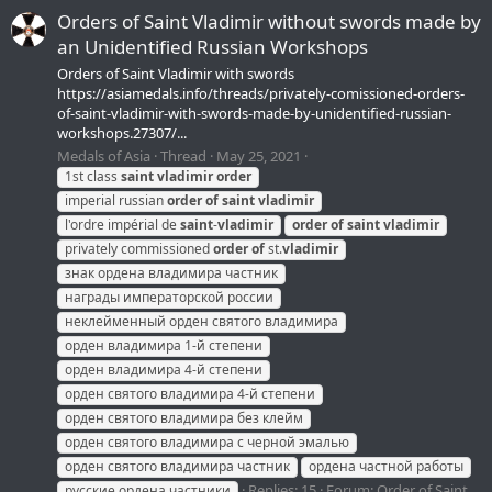
Orders of Saint Vladimir without swords made by
an Unidentified Russian Workshops
Orders of Saint Vladimir with swords
https://asiamedals.info/threads/privately-comissioned-orders-
of-saint-vladimir-with-swords-made-by-unidentified-russian-
workshops.27307/...
Medals of Asia
Thread
May 25, 2021
1st class
saint
vladimir
order
imperial russian
order
of
saint
vladimir
l'ordre impérial de
saint
-
vladimir
order
of
saint
vladimir
privately commissioned
order
of
st.
vladimir
знак ордена владимира частник
награды императорской россии
неклейменный орден святого владимира
орден владимира 1-й степени
орден владимира 4-й степени
орден святого владимира 4-й степени
орден святого владимира без клейм
орден святого владимира с черной эмалью
орден святого владимира частник
ордена частной работы
Replies: 15
Forum:
Order of Saint
русские ордена частники