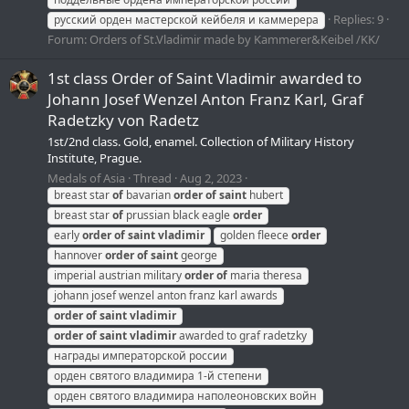
Replies: 9
русский орден мастерской кейбеля и каммерера
Forum:
Orders of St.Vladimir made by Kammerer&Keibel /KK/
1st class Order of Saint Vladimir awarded to
Johann Josef Wenzel Anton Franz Karl, Graf
Radetzky von Radetz
1st/2nd class. Gold, enamel. Collection of Military History
Institute, Prague.
Medals of Asia
Thread
Aug 2, 2023
breast star
of
bavarian
order
of
saint
hubert
breast star
of
prussian black eagle
order
early
order
of
saint
vladimir
golden fleece
order
hannover
order
of
saint
george
imperial austrian military
order
of
maria theresa
johann josef wenzel anton franz karl awards
order
of
saint
vladimir
order
of
saint
vladimir
awarded to graf radetzky
награды императорской россии
орден святого владимира 1-й степени
орден святого владимира наполеоновских войн