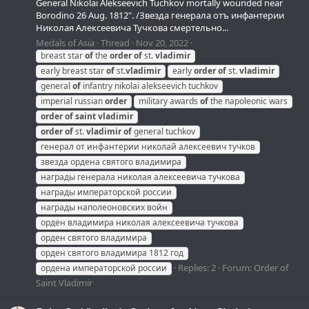
General Nikolai Alekseevich Tuchkov mortally wounded near
Borodino 26 Aug. 1812". /Звезда генерала отъ инфантерии
Николая Алексеевича Тучкова смертельно...
Medals of Asia
Thread
Nov 20, 2022
breast star
of
the
order
of
st.
vladimir
early breast star
of
st.
vladimir
early
order
of
st.
vladimir
general
of
infantry nikolai alekseevich tuchkov
imperial russian
order
military awards
of
the napoleonic wars
order
of
saint
vladimir
order
of
st.
vladimir
of
general tuchkov
генерал от инфантерии николай алексеевич тучков
звезда ордена святого владимира
награды генерала николая алексеевича тучкова
награды императорской россии
награды наполеоновских войн
орден владимира николая алексеевича тучкова
орден святого владимира
орден святого владимира 1812 год
Replies: 2
Forum:
Order of
ордена императорской россии
Saint Vladimir