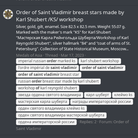
Order of Saint Vladimir breast stars made by
Karl Shubert /KS/ workshop
Silver, gold, gilt, enamel. Size 82.5 х 82.5 mm. Weight 55.07 g.
Marked with the maker's mark "KS" for Karl Shubert
"Мастерская Карла Рейнгольда Шуберта/Workshop of Karl
Reyngold Shubert", silver hallmark "84" and "coat of arms of St.
Petersburg". Collection of State Historical Museum, Moscow...
Medals of Asia
Thread
Mar 17, 2023
imperial russian
order
marked ks
karl shubert workshop
l'ordre impérial de
saint
-
vladimir
order
of
saint
vladimir
order
of
saint
vladimir
breast star
russian
order
breast star made by karl shubert
workshop
of
karl reyngold shubert
звезда ордена святого владимира
карл шуберт
клеймо ks
мастерская карла шуберта
награды императорской россии
орден святого владимира клеймо ks
орден святого владимира мастерской шуберта
Replies: 2
Forum:
Order of
ордена императорской россии
Saint Vladimir