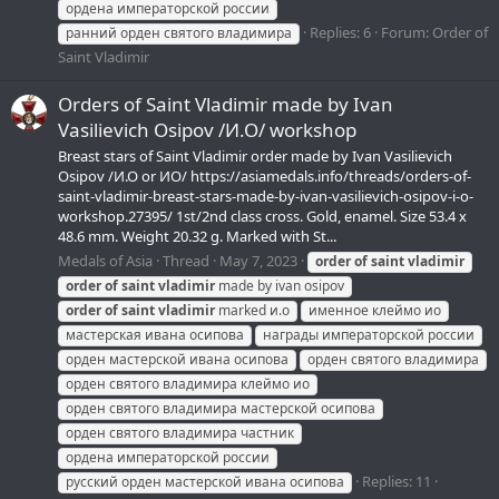
ордена императорской россии
Replies: 6
Forum:
Order of
ранний орден святого владимира
Saint Vladimir
Orders of Saint Vladimir made by Ivan
Vasilievich Osipov /И.О/ workshop
Breast stars of Saint Vladimir order made by Ivan Vasilievich
Osipov /И.О or ИО/ https://asiamedals.info/threads/orders-of-
saint-vladimir-breast-stars-made-by-ivan-vasilievich-osipov-i-o-
workshop.27395/ 1st/2nd class cross. Gold, enamel. Size 53.4 x
48.6 mm. Weight 20.32 g. Marked with St...
Medals of Asia
Thread
May 7, 2023
order
of
saint
vladimir
order
of
saint
vladimir
made by ivan osipov
order
of
saint
vladimir
marked и.о
именное клеймо ио
мастерская ивана осипова
награды императорской россии
орден мастерской ивана осипова
орден святого владимира
орден святого владимира клеймо ио
орден святого владимира мастерской осипова
орден святого владимира частник
ордена императорской россии
Replies: 11
русский орден мастерской ивана осипова