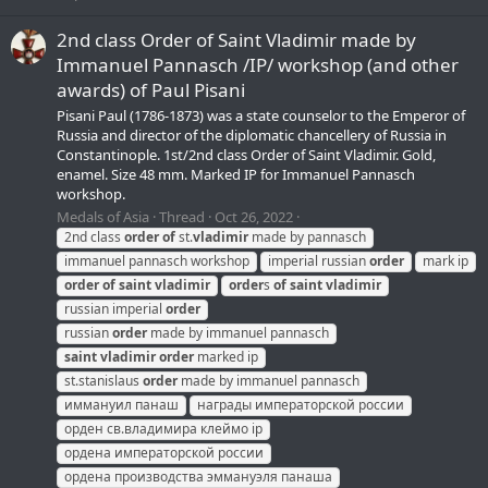
2nd class Order of Saint Vladimir made by
Immanuel Pannasch /IP/ workshop (and other
awards) of Paul Pisani
Pisani Paul (1786-1873) was a state counselor to the Emperor of
Russia and director of the diplomatic chancellery of Russia in
Constantinople. 1st/2nd class Order of Saint Vladimir. Gold,
enamel. Size 48 mm. Marked IP for Immanuel Pannasch
workshop.
Medals of Asia
Thread
Oct 26, 2022
2nd class
order
of
st.
vladimir
made by pannasch
immanuel pannasch workshop
imperial russian
order
mark ip
order
of
saint
vladimir
order
s
of
saint
vladimir
russian imperial
order
russian
order
made by immanuel pannasch
saint
vladimir
order
marked ip
st.stanislaus
order
made by immanuel pannasch
иммануил панаш
награды императорской россии
орден св.владимира клеймо ip
ордена императорской россии
ордена производства эммануэля панаша