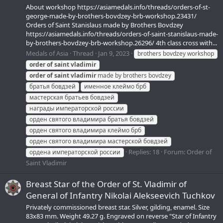
About workshop https://asiamedals.info/threads/orders-of-st-
george-made-by-brothers-bovdzey-brb-workshop.23431/
Orders of Saint Stanislaus made by Brothers Bovdzey
https://asiamedals.info/threads/orders-of-saint-stanislaus-made-
by-brothers-bovdzey-brb-workshop.26296/ 4th class cross with...
Medals of Asia
Thread
Jan 9, 2023
brothers bovdzey workshop
order
of
saint
vladimir
order
of
saint
vladimir
made by brothers bovdzey
братья бовдзей
именное клеймо брб
мастерская братьев бовдзей
награды императорской россии
орден святого владимира братья бовдзей
орден святого владимира клеймо брб
орден святого владимира мастерской бовдзей
Replies: 18
Forum:
Order of
ордена императорской россии
Saint Vladimir
Breast Star of the Order of St. Vladimir of
General of Infantry Nikolai Alekseevich Tuchkov
Privately commissioned breast star. Silver, gilding, enamel. Size
83x83 mm. Weight 49.27 g. Engraved on reverse "Star of Infantry