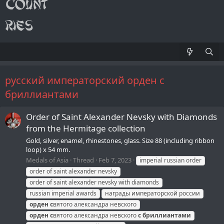
русский императорский орден с
бриллиантами
Order of Saint Alexander Nevsky with Diamonds
from the Hermitage collection
Gold, silver, enamel, rhinestones, glass. Size 88 (including ribbon
loop) x 54 mm.
Medals of Asia
Thread
Feb 7, 2023
imperial russian order
order of saint alexander nevsky
order of saint alexander nevsky with diamonds
russian imperial awards
награды императорской россии
орден
с
вятого александра невского
орден
с
вятого александра невского
с
бриллиантами