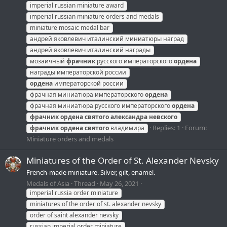
imperial russian miniature award
imperial russian miniature orders and medals
miniature mosaic medal bar
андрей яковлевич италинский миниатюры наград
андрей яковлевич италинский награды
мозаичный
фрачник
русского императорского
ордена
награды императорской россии
ордена
императорской россии
фрачная миниатюра императорского
ордена
фрачная миниатюра русского императорского
ордена
фрачник
ордена
святого
александра
невского
Replies: 1
Forum:
фрачник
ордена
святого
владимира
Miniature orders and medals
Miniatures of the Order of St. Alexander Nevsky
French-made miniature. Silver, gilt, enamel.
Medals of Asia
Thread
May 26, 2021
imperial russia order miniature
miniatures of the order of st. alexander nevsky
order of saint alexander nevsky
russian imperial order miniature