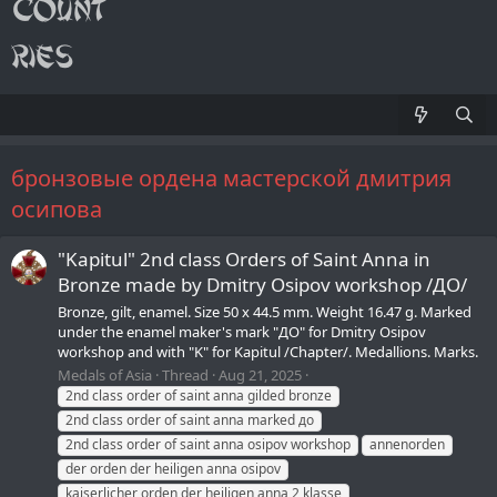
бронзовые ордена мастерской дмитрия
осипова
"Kapitul" 2nd class Orders of Saint Anna in
Bronze made by Dmitry Osipov workshop /ДО/
Bronze, gilt, enamel. Size 50 х 44.5 mm. Weight 16.47 g. Marked
under the enamel maker's mark "ДО" for Dmitry Osipov
workshop and with "K" for Kapitul /Chapter/. Medallions. Marks.
Medals of Asia
Thread
Aug 21, 2025
2nd class order of saint anna gilded bronze
2nd class order of saint anna marked до
2nd class order of saint anna osipov workshop
annenorden
der orden der heiligen anna osipov
kaiserlicher orden der heiligen anna 2 klasse