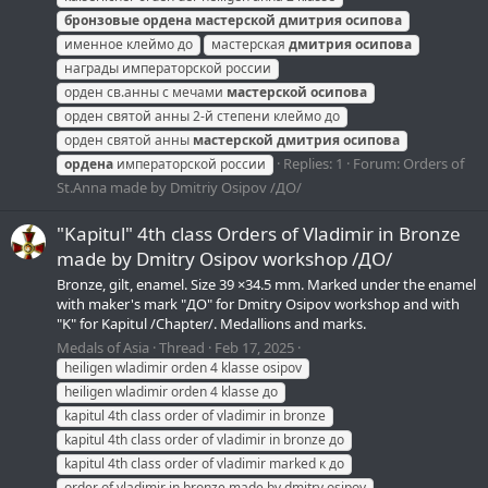
бронзовые
ордена
мастерской
дмитрия
осипова
именное клеймо до
мастерская
дмитрия
осипова
награды императорской россии
орден св.анны с мечами
мастерской
осипова
орден святой анны 2-й степени клеймо до
орден святой анны
мастерской
дмитрия
осипова
Replies: 1
Forum:
Orders of
ордена
императорской россии
St.Anna made by Dmitriy Osipov /ДО/
"Kapitul" 4th class Orders of Vladimir in Bronze
made by Dmitry Osipov workshop /ДО/
Bronze, gilt, enamel. Size 39 ×34.5 mm. Marked under the enamel
with maker's mark "ДО" for Dmitry Osipov workshop and with
"K" for Kapitul /Chapter/. Medallions and marks.
Medals of Asia
Thread
Feb 17, 2025
heiligen wladimir orden 4 klasse osipov
heiligen wladimir orden 4 klasse до
kapitul 4th class order of vladimir in bronze
kapitul 4th class order of vladimir in bronze до
kapitul 4th class order of vladimir marked к до
order of vladimir in bronze made by dmitry osipov