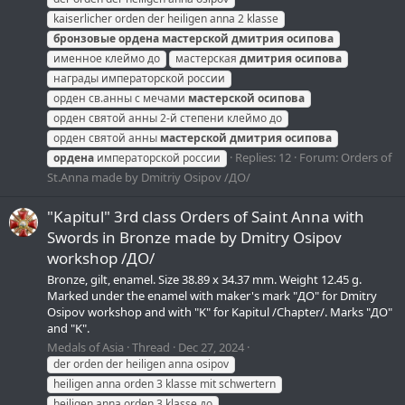
kaiserlicher orden der heiligen anna 2 klasse
бронзовые
ордена
мастерской
дмитрия
осипова
именное клеймо до
мастерская
дмитрия
осипова
награды императорской россии
орден св.анны с мечами
мастерской
осипова
орден святой анны 2-й степени клеймо до
орден святой анны
мастерской
дмитрия
осипова
Replies: 12
Forum:
Orders of
ордена
императорской россии
St.Anna made by Dmitriy Osipov /ДО/
"Kapitul" 3rd class Orders of Saint Anna with
Swords in Bronze made by Dmitry Osipov
workshop /ДО/
Bronze, gilt, enamel. Size 38.89 x 34.37 mm. Weight 12.45 g.
Marked under the enamel with maker's mark "ДО" for Dmitry
Osipov workshop and with "K" for Kapitul /Chapter/. Marks "ДО"
and "K".
Medals of Asia
Thread
Dec 27, 2024
der orden der heiligen anna osipov
heiligen anna orden 3 klasse mit schwertern
heiligen anna orden 3 klasse до