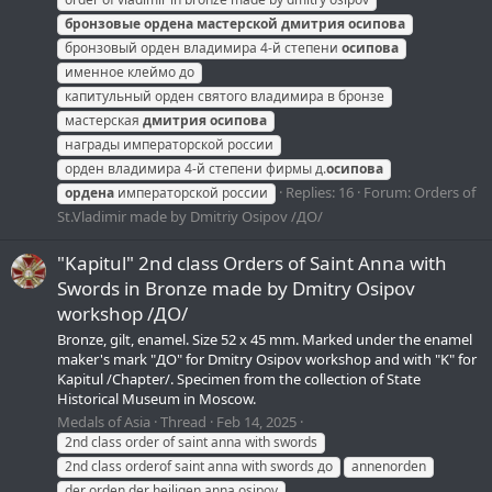
бронзовые
ордена
мастерской
дмитрия
осипова
бронзовый орден владимира 4-й степени
осипова
именное клеймо до
капитульный орден святого владимира в бронзе
мастерская
дмитрия
осипова
награды императорской россии
орден владимира 4-й степени фирмы д.
осипова
Replies: 16
Forum:
Orders of
ордена
императорской россии
St.Vladimir made by Dmitriy Osipov /ДО/
"Kapitul" 2nd class Orders of Saint Anna with
Swords in Bronze made by Dmitry Osipov
workshop /ДО/
Bronze, gilt, enamel. Size 52 х 45 mm. Marked under the enamel
maker's mark "ДО" for Dmitry Osipov workshop and with "K" for
Kapitul /Chapter/. Specimen from the collection of State
Historical Museum in Moscow.
Medals of Asia
Thread
Feb 14, 2025
2nd class order of saint anna with swords
2nd class orderof saint anna with swords до
annenorden
der orden der heiligen anna osipov