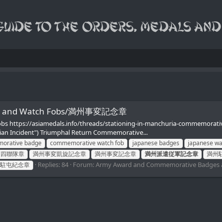
ges and Watch Fobs/満州事変記念章
fobs https://asiamedals.info/threads/stationing-in-manchuria-commem
an Incident") Triumphal Return Commemorative...
orative badge
commemorative watch fob
japanese badges
japanese wa
第四聯隊章
満州事変凱旋記念章
満州事変記念章
満州派遣従軍記念章
満州
Replies: 84
Forum:
Army Award and Commemorative Badges 
駐屯紀念章