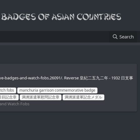
Search
orative-badges-and-watch-fobs.26091/. Reverse 皇紀二五九二年 - 1932 日支事
tch fobs
manchuria garrison commemorative badge
駐箚記念章
満洲派遣軍慰問記念章
満洲派遣軍記念メダル
and Watch Fobs