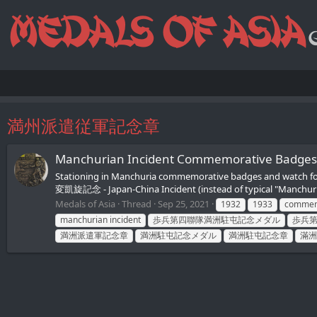
満州派遣従軍記念章
Manchurian Incident Commemorative Bad
Stationing in Manchuria сommemorative badges and watch 
変凱旋記念 - Japan-China Incident (instead of typical "Manchuri
Medals of Asia
Thread
Sep 25, 2021
1932
1933
commem
manchurian incident
歩兵第四聯隊満洲駐屯記念メダル
歩兵
満洲派遣軍記念章
満洲駐屯記念メダル
満洲駐屯記念章
滿洲