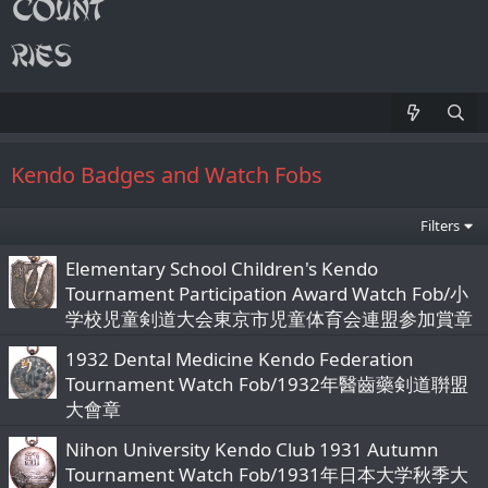
Kendo Badges and Watch Fobs
Filters
Elementary School Children's Kendo
Tournament Participation Award Watch Fob/小
学校児童剣道大会東京市児童体育会連盟参加賞章
1932 Dental Medicine Kendo Federation
Tournament Watch Fob/1932年醫齒藥剣道聨盟
大會章
Nihon University Kendo Club 1931 Autumn
Tournament Watch Fob/1931年日本大学秋季大