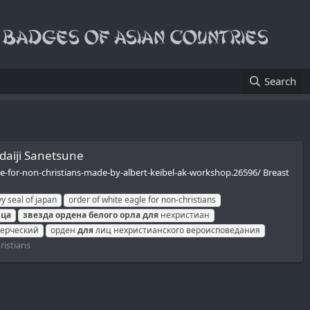
Search
udaiji Sanetsune
agle-for-non-christians-made-by-albert-keibel-ak-workshop.26596/ Breast
vy seal of japan
order of white eagle for non-christians
рца
звезда
ордена
белого
орла
для
нехристиан
ерческий
орден
для
лиц нехристианского вероисповедания
ristians