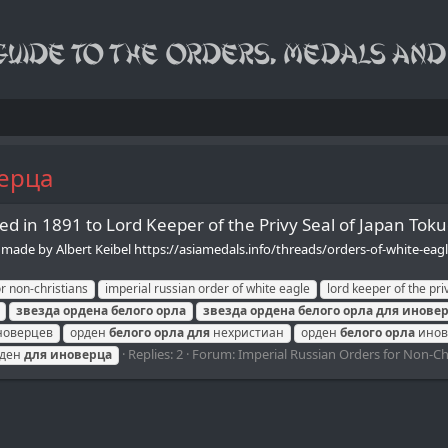
верца
d in 1891 to Lord Keeper of the Privy Seal of Japan Tok
ere made by Albert Keibel https://asiamedals.info/threads/orders-of-white-e
or non-christians
imperial russian order of white eagle
lord keeper of the pri
звезда
ордена
белого
орла
звезда
ордена
белого
орла
для
инове
оверцев
орден
белого
орла
для
нехристиан
орден
белого
орла
инов
Replies: 2
Forum:
Imperial Russian Orders for Non-Ch
рден
для
иноверца