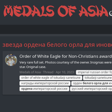
звезда ордена белого орла для ино
Order of White Eagle for Non-Christians awarde
Very rare full set. Photos courtesy of the owner. Insignias w
star. Original case.
Medals of Asia
Thread
Apr 10, 2023
imperial russian order f
order of white eagle of tokudaiji sanetsune
tokudaiji sanetsune
награды императорской россии
орден
белого
орла
для
ин
ордена
императорской россии
русский императорский о