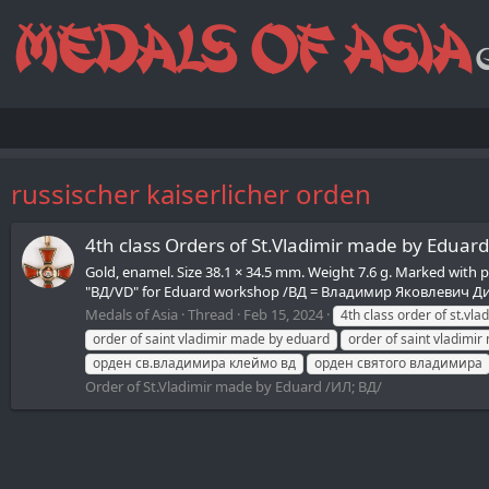
russischer kaiserlicher orden
4th class Orders of St.Vladimir made by Eduard
Gold, enamel. Size 38.1 × 34.5 mm. Weight 7.6 g. Marked with p
"ВД/VD" for Eduard workshop /ВД = Владимир Яковлевич Ди
Medals of Asia
Thread
Feb 15, 2024
4th class order of st.vl
order of saint vladimir made by eduard
order of saint vladimi
орден св.владимира клеймо вд
орден святого владимира
Order of St.Vladimir made by Eduard /ИЛ; ВД/