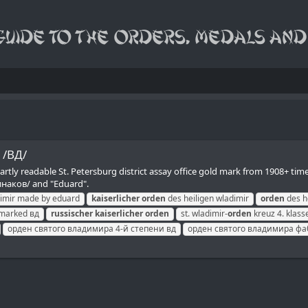
 /ВД/
artly readable St. Petersburg district assay office gold mark from 1908+ tim
наков/ and "Eduard".
adimir made by eduard
kaiserlicher
orden
des heiligen wladimir
orden
des h
r marked вд
russischer
kaiserlicher
orden
st. wladimir-
orden
kreuz 4. klass
орден святого владимира 4-й степени вд
орден святого владимира фа