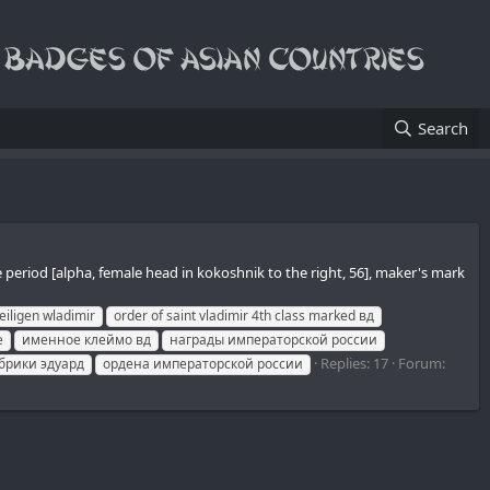
Search
e period [alpha, female head in kokoshnik to the right, 56], maker's mark
eiligen wladimir
order of saint vladimir 4th class marked вд
e
именное клеймо вд
награды императорской россии
Replies: 17
Forum:
брики эдуард
ордена императорской россии