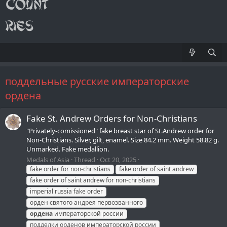
поддельные русские императорские
ордена
Fake St. Andrew Orders for Non-Christians
"Privately-comissioned" fake breast star of St.Andrew order for
Non-Christians. Silver, gilt, enamel. Size 84.2 mm. Weight 58.82 g.
Unmarked. Fake medallion.
Medals of Asia
Thread
Oct 20, 2025
fake order for non-christians
fake order of saint andrew
fake order of saint andrew for non-christians
imperial russia fake order
орден святого андрея первозванного
ордена
императорской россии
подделки орденов императорской россии