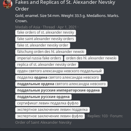
Fakes and Replicas of St. Alexander Nevsky
Order
Gold, enamel. Size 54 mm. Weight 33.5 g. Medallions. Marks.
Crown.
Medals of Asia
Thread
Apr 1, 2021
fake orders of st. alexander nevsky
fake saint alexander nevsky orders
fake st. alexander nevsky order
fälschung orden des hl. alexander newski
imperial russia fake orders
orden des hl. alexander newski
replica of st. alexander nevsky order
орден святого александра невского поддельный
подделка
ордена
святого александра невского
поддельные
ордена
святого александра невского
поддельные
русские
императорские
ордена
поддельные
русские
ордена
сертификат левин подделка фуфло
экспертное заключение левин подделка
Replies: 103
Forum:
экспертное заключение левин фуфло
Order of Saint Alexander Nevsky