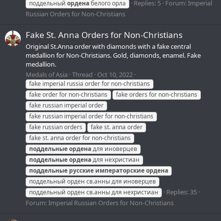
Replies: 5
Forum:
Imperial
поддельный
ордена
белого орла
Russian Orders for Non-Christians
Fake St. Anna Orders for Non-Christians
Original St.Anna order with diamonds with a fake central
medallion for Non-Christians. Gold, diamonds, enamel. Fake
medallion.
Medals of Asia
Thread
Oct 10, 2022
fake imperial russia order for non-christians
fake order for non-christians
fake orders for non-christians
fake russian imperial order
fake russian imperial order for non-christians
fake russian orders
fake st. anna order
fake st. anna order for non-christians
поддельные
ордена
для иноверцев
поддельные
ордена
для нехристиан
поддельные
русские
императорские
ордена
поддельный орден св.анны для иноверцев
Replies: 35
поддельный орден св.анны для нехристиан
Forum:
Imperial Russian Orders for Non-Christians