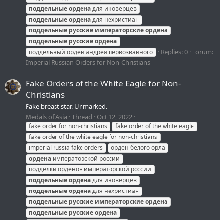
поддельные
ордена
для иноверцев
поддельные
ордена
для нехристиан
поддельные
русские
императорские
ордена
поддельные
русские
ордена
Replies: 0
Forum:
поддельный орден андрея первозванного
Imperial Russian Orders for Non-Christians
Fake Orders of the White Eagle for Non-
Christians
Fake breast star. Unmarked.
Medals of Asia
Thread
Oct 12, 2022
fake order for non-christians
fake order of the white eagle
fake order of the white eagle for non-christians
imperial russia fake orders
орден белого орла
ордена
императорской россии
подделки орденов императорской россии
поддельные
ордена
для иноверцев
поддельные
ордена
для нехристиан
поддельные
русские
императорские
ордена
поддельные
русские
ордена