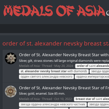
order of st. alexander nevsky breast st
Order of St. Alexander Nevsky Breast Star wi
Silver, gilt, strass stones /all large original diamonds were r
Medals of Asia
Thread
May 20, 2024
order
of
saint
alexand
st.
alexander
nevsky
breast
star
with diamonds
звезда орде
орден святого александра невского
ордена императорско
Order of St. Alexander Nevsky Breast Star of Fra
Silver, gold, enamel. Size 85 mm.
Medals of Asia
Thread
Oct 10, 2022
breast
star
of
saint
ale
звезда ордена александра невского частник
звезда орден