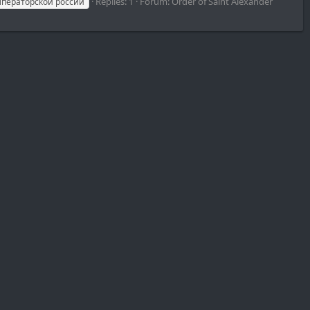
Replies: 1
Forum:
Order of Saint Alexander
ператорской россии