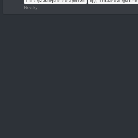
награды императорской россии
орден св.александра невс
Nevsky