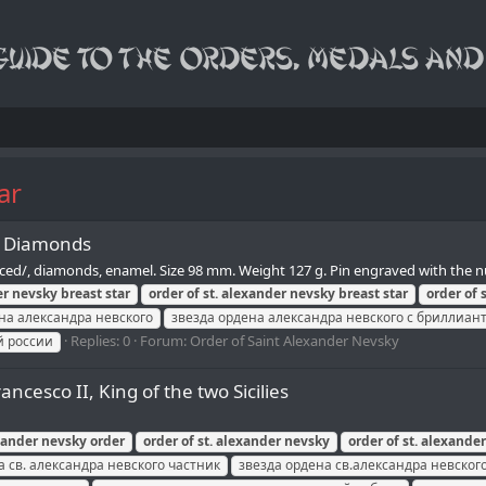
ar
th Diamonds
eplaced/, diamonds, enamel. Size 98 mm. Weight 127 g. Pin engraved with the 
er
nevsky
breast
star
order
of
st.
alexander
nevsky
breast
star
order
of
s
на александра невского
звезда ордена александра невского с бриллиан
Replies: 0
Forum:
Order of Saint Alexander Nevsky
й россии
ncesco II, King of the two Sicilies
xander
nevsky
order
order
of
st.
alexander
nevsky
order
of
st.
alexander
а св. александра невского частник
звезда ордена св.александра невского