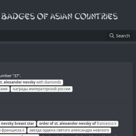
Search
number "37".
t.
alexander
nevsky
with diamonds
тами
награды императорской россии
nevsky
breast
star
order
of
st.
alexander
nevsky
of
francesco ii
 франциска ii
звезда ордена святого александра невского