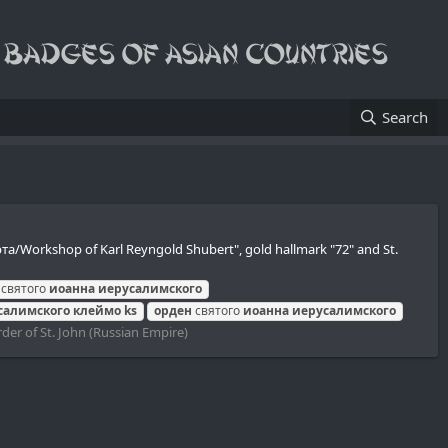
Search
а/Workshop of Karl Reyngold Shubert", gold hallmark "72" and St.
 святого
иоанна
иерусалимского
салимского
клеймо
ks
орден
святого
иоанна
иерусалимского
der of St. John (Russian Empire)