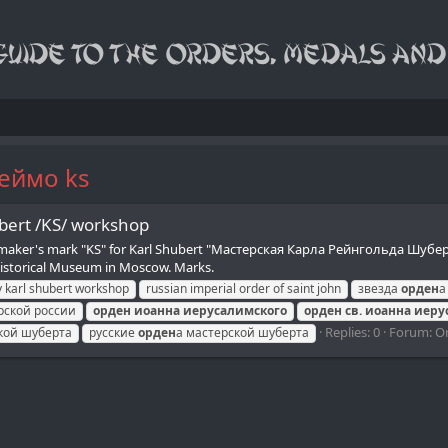
еймо ks
ubert /KS/ workshop
 maker's mark "KS" for Karl Shubert "Мастерская Карла Рейнгольда Шуберт
 Historical Museum in Moscow. Marks.
y karl shubert workshop
russian imperial order of saint john
звезда
орден
а
рской россии
орден
иоанна
иерусалимского
орден
св.
иоанна
иеру
Replies: 0
Forum:
Or
ской шуберта
русские
орден
а мастерской шуберта