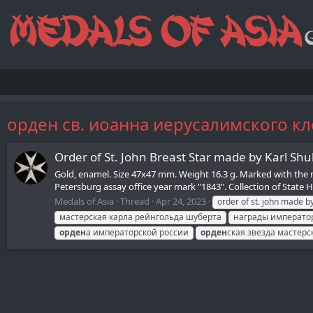
орден св. иоанна иерусалимского кл
Order of St. John Breast Star made by Karl Sh
Gold, enamel. Size 47х47 mm. Weight 16.3 g. Marked with the
Petersburg assay office year mark "1843". Collection of State
Medals of Asia
Thread
Apr 24, 2023
order of st. john made b
мастерская карла рейнгольда шуберта
награды императо
орден
а императорской россии
орден
ская звезда мастер