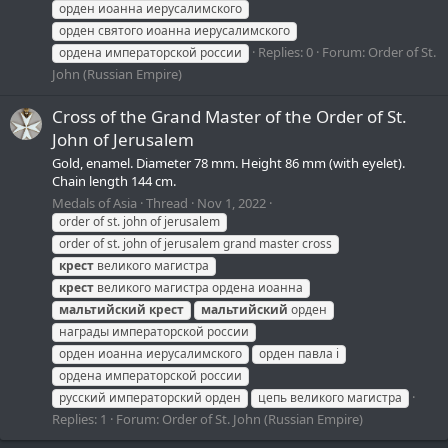
орден иоанна иерусалимского
орден святого иоанна иерусалимского
Replies: 0
Forum:
Order of St.
ордена императорской россии
John (Russian Empire)
Cross of the Grand Master of the Order of St.
John of Jerusalem
Gold, enamel. Diameter 78 mm. Height 86 mm (with eyelet).
Chain length 144 cm.
Medals of Asia
Thread
Nov 1, 2022
order of st. john of jerusalem
order of st. john of jerusalem grand master cross
крест
великого магистра
крест
великого магистра ордена иоанна
мальтийский
крест
мальтийский
орден
награды императорской россии
орден иоанна иерусалимского
орден павла i
ордена императорской россии
русский императорский орден
цепь великого магистра
Replies: 1
Forum:
Order of St. John (Russian Empire)