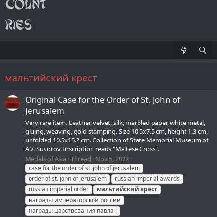
мальтийский крест
Original Case for the Order of St. John of
Jerusalem
Very rare item. Leather, velvet, silk, marbled paper, white metal,
gluing, weaving, gold stamping. Size 10.5x7.5 cm, height 1.3 cm,
unfolded 10.5x15.2 cm. Collection of State Memorial Museum of
A.V. Suvorov. Inscription reads "Maltese Cross".
Medals of Asia
Thread
Nov 5, 2022
case for the order of st. john of jerusalem
order of st. john of jerusalem
russian imperial awards
russian imperial order
мальтийский
крест
награды императорской россии
награды царствования павла i