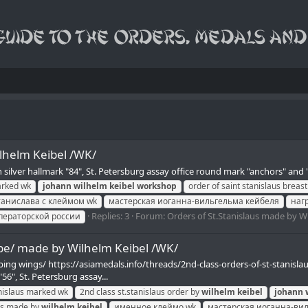
ilhelm Keibel /WK/
h silver hallmark "84", St. Petersburg assay office round mark "anchors" and 
arked wk
johann
wilhelm
keibel
workshop
order of saint stanislaus breas
танислава c клеймом wk
мастерская иоганна-вильгельма кейбеля
наг
Replies: 3
Forum:
Orders of St.Stanislaus made by W
ператорской россии
type/ made by Wilhelm Keibel /WK/
ping wings/ https://asiamedals.info/threads/2nd-class-orders-of-st-stanisl
6", St. Petersburg assay...
anislaus marked wk
2nd class st.stanislaus order by
wilhelm
keibel
johann
aus made by
wilhelm
keibel
именное клеймо wk
мастерская иоганна-ви