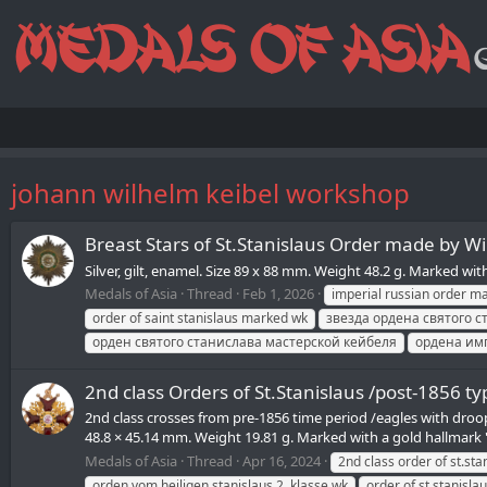
johann wilhelm keibel workshop
Breast Stars of St.Stanislaus Order made by W
Silver, gilt, enamel. Size 89 x 88 mm. Weight 48.2 g. Marked wit
Medals of Asia
Thread
Feb 1, 2026
imperial russian order m
order of saint stanislaus marked wk
звезда ордена святого с
орден святого станислава мастерской кейбеля
ордена им
2nd class Orders of St.Stanislaus /post-1856 
2nd class crosses from pre-1856 time period /eagles with droo
48.8 × 45.14 mm. Weight 19.81 g. Marked with a gold hallmark "5
Medals of Asia
Thread
Apr 16, 2024
2nd class order of st.st
orden vom heiligen stanislaus 2. klasse wk
order of st.stanisl