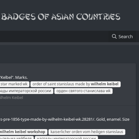
Search
"Kelbel". Marks.
t star marked wk
order of saint stanislaus made by
wilhelm
keibel
рады императорской россии
орден святого станислава wk
ilhelm Keibel
aus-pre-1856-type-made-by-wilhelm-keibel-wk.28281/. Gold, enamel. Size
wilhelm
keibel
workshop
kaiserlicher orden vom heiligen stanislaus
льгельма кейбеля
награды императорской россии