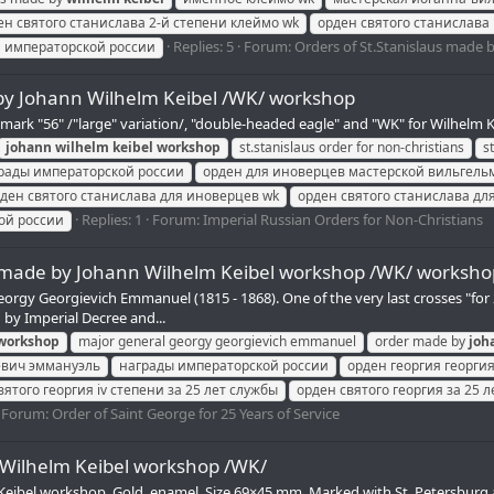
ен святого станислава 2-й степени клеймо wk
орден святого станислава
Replies: 5
Forum:
Orders of St.Stanislaus made 
 императорской россии
 by Johann Wilhelm Keibel /WK/ workshop
ark "56" /"large" variation/, "double-headed eagle" and "WK" for Wilhelm Ke
johann
wilhelm
keibel
workshop
st.stanislaus order for non-christians
s
рады императорской россии
орден для иноверцев мастерской вильгель
ден святого станислава для иноверцев wk
орден святого станислава дл
Replies: 1
Forum:
Imperial Russian Orders for Non-Christians
ой россии
ce made by Johann Wilhelm Keibel workshop /WK/ worksho
rgy Georgievich Emmanuel (1815 - 1868). One of the very last crosses "for
 by Imperial Decree and...
workshop
major general georgy georgievich emmanuel
order made by
joh
евич эммануэль
награды императорской россии
орден георгия георги
вятого георгия iv степени за 25 лет службы
орден святого георгия за 25 
Forum:
Order of Saint George for 25 Years of Service
 Wilhelm Keibel workshop /WK/
Keibel workshop. Gold, enamel. Size 69×45 mm. Marked with St. Petersburg a