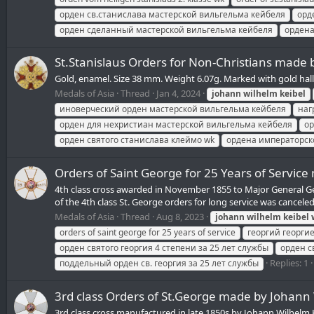
орден св.станислава мастерской вильгельма кейбеля
орд
орден сделанный мастерской вильгельма кейбеля
ордена
St.Stanislaus Orders for Non-Christians made
Gold, enamel. Size 38 mm. Weight 6.07g. Marked with gold hallm
Medals of Asia
Thread
Jan 4, 2024
johann
wilhelm
keibel
иноверческий орден мастерской вильгельма кейбеля
наг
орден для нехристиан мастерской вильгельма кейбеля
ор
орден святого станислава клеймо wk
ордена императорск
Orders of Saint George for 25 Years of Servi
4th class cross awarded in November 1855 to Major General Geo
of the 4th class St. George orders for long service was canceled
Medals of Asia
Thread
Aug 8, 2023
johann
wilhelm
keibel
orders of saint george for 25 years of service
георгий георги
орден святого георгия 4 степени за 25 лет службы
орден с
Replies: 1
поддельный орден св. георгия за 25 лет службы
3rd class Orders of St.George made by Johann
3rd class cross manufactured in late 1850s by Johann Wilhelm 