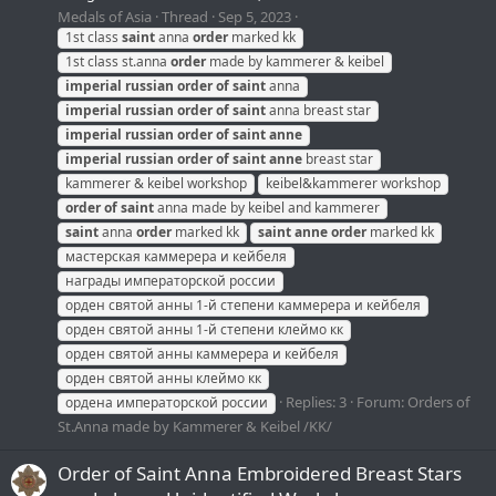
Medals of Asia
Thread
Sep 5, 2023
1st class
saint
anna
order
marked kk
1st class st.anna
order
made by kammerer & keibel
imperial
russian
order
of
saint
anna
imperial
russian
order
of
saint
anna breast star
imperial
russian
order
of
saint
anne
imperial
russian
order
of
saint
anne
breast star
kammerer & keibel workshop
keibel&kammerer workshop
order
of
saint
anna made by keibel and kammerer
saint
anna
order
marked kk
saint
anne
order
marked kk
мастерская каммерера и кейбеля
награды императорской россии
орден святой анны 1-й степени каммерера и кейбеля
орден святой анны 1-й степени клеймо кк
орден святой анны каммерера и кейбеля
орден святой анны клеймо кк
Replies: 3
Forum:
Orders of
ордена императорской россии
St.Anna made by Kammerer & Keibel /KK/
Order of Saint Anna Embroidered Breast Stars