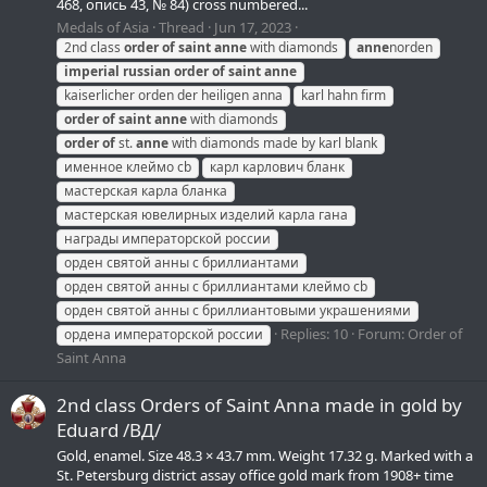
468, опись 43, № 84) cross numbered...
Medals of Asia
Thread
Jun 17, 2023
2nd class
order
of
saint
anne
with diamonds
anne
norden
imperial
russian
order
of
saint
anne
kaiserlicher orden der heiligen anna
karl hahn firm
order
of
saint
anne
with diamonds
order
of
st.
anne
with diamonds made by karl blank
именное клеймо cb
карл карлович бланк
мастерская карла бланка
мастерская ювелирных изделий карла гана
награды императорской россии
орден святой анны с бриллиантами
орден святой анны с бриллиантами клеймо cb
орден святой анны с бриллиантовыми украшениями
Replies: 10
Forum:
Order of
ордена императорской россии
Saint Anna
2nd class Orders of Saint Anna made in gold by
Eduard /ВД/
Gold, enamel. Size 48.3 × 43.7 mm. Weight 17.32 g. Marked with a
St. Petersburg district assay office gold mark from 1908+ time