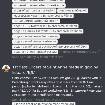
imperial
russian
order
of
saint
anna
imperial
russian
order
of
saint
anne
order
of
saint
anna marked wk
именное клеймо wk
мастерская иоганна-вильгельма кейбеля
награды императорской россии
орден анны мастерской вильгельма кейбеля
орден св. анны 1-й степени вильгельма кейбеля
орден святой анны 1-й степени
орден святой анны клеймо wk
орден святой анны мастерской вильгельма кейбеля
Replies: 6
Forum:
Orders of
ордена императорской россии
St.Anna made by Wilhelm Keibel /WK/
1st class Orders of Saint Anna made in gold by
Eduard /ВД/
Gold, enamel. Size 57.2 x 52.4 mm. Weight 23.9 g. Marked with St.
Petersburg district assay office gold mark from 1908+ time
period [alpha, female head in kokoshnik to the right, 56], maker's
mark "ВД/VD" for Eduard workshop /ВД = Владимир Яковлевич
Динаков/, round identification marks and...
Medals of Asia
Thread
Sep 9, 2023
1st class
order
of
saint
anna made by eduard