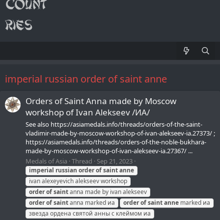
imperial russian order of saint anne
Orders of Saint Anna made by Moscow
workshop of Ivan Alekseev /ИА/
See also https://asiamedals.info/threads/orders-of-the-saint-
vladimir-made-by-moscow-workshop-of-ivan-alekseev-ia.27373/ ;
https://asiamedals.info/threads/orders-of-the-noble-bukhara-
made-by-moscow-workshop-of-ivan-alekseev-ia.27367/ ...
Medals of Asia
Thread
Sep 21, 2023
imperial
russian
order
of
saint
anne
ivan alexeyevich alekseev workshop
order
of
saint
anna made by ivan alekseev
order
of
saint
anna marked иа
order
of
saint
anne
marked иа
звезда ордена святой анны с клеймом иа