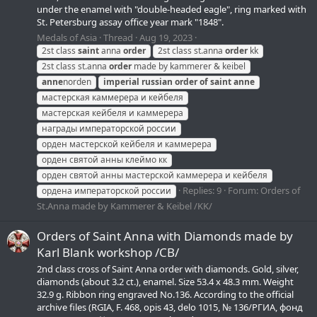
under the enamel with "double-headed eagle", ring marked with
St. Petersburg assay office year mark "1848".
Medals of Asia
Thread
Aug 19, 2023
2st class
saint
anna
order
2st class st.anna
order
kk
2st class st.anna
order
made by kammerer & keibel
anne
norden
imperial
russian
order
of
saint
anne
мастерская каммерера и кейбеля
мастерская кейбеля и каммерера
награды императорской россии
орден мастерской кейбеля и каммерера
орден святой анны клеймо кк
орден святой анны мастерской каммерера и кейбеля
Replies: 9
Forum:
Orders of
ордена императорской россии
St.Anna made by Kammerer & Keibel /KK/
Orders of Saint Anna with Diamonds made by
Karl Blank workshop /CB/
2nd class cross of Saint Anna order with diamonds. Gold, silver,
diamonds (about 3.2 ct.), enamel. Size 53.4 x 48.3 mm. Weight
32.9 g. Ribbon ring engraved No.136. According to the official
archive files (RGIA, F. 468, opis 43, delo 1015, № 136/РГИА, фонд