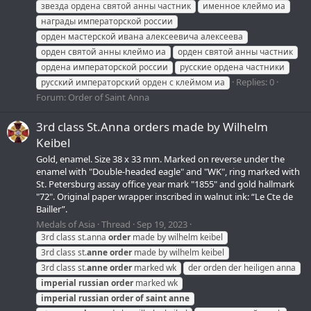
звезда ордена святой анны частник
именное клеймо иа
награды императорской россии
орден мастерской ивана алексеевича алексеева
орден святой анны клеймо иа
орден святой анны частник
ордена императорской россии
русские ордена частники
Replies: 0
русский императорский орден с клеймом иа
Forum:
Order of Saint Anna
3rd class St.Anna orders made by Wilhelm
Keibel
Gold, enamel. Size 38 x 33 mm. Marked on reverse under the
enamel with "Double-headed eagle" and "WK", ring marked with
St. Petersburg assay office year mark "1855" and gold hallmark
"72". Original paper wrapper inscribed in walnut ink: “Le Cte de
Bailler”.
Medals of Asia
Thread
Sep 19, 2023
3rd class st.anna
order
made by wilhelm keibel
3rd class st.
anne
order
made by wilhelm keibel
3rd class st.
anne
order
marked wk
der orden der heiligen anna
imperial
russian
order
marked wk
imperial
russian
order
of
saint
anne