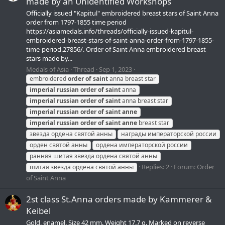
made by an Unidentified Workshops
Officially issued "Kapitul" embroidered breast stars of Saint Anna
order from 1797-1855 time period
https://asiamedals.info/threads/officially-issued-kapitul-
embroidered-breast-stars-of-saint-anna-order-from-1797-1855-
time-period.27856/. Order of Saint Anna embroidered breast
stars made by...
Medals of Asia
Thread
Sep 1, 2023
embroidered
order
of
saint
anna breast star
imperial
russian
order
of
saint
anna
imperial
russian
order
of
saint
anna breast star
imperial
russian
order
of
saint
anne
imperial
russian
order
of
saint
anne
breast star
звезда ордена святой анны
награды императорской россии
орден святой анны
ордена императорской россии
ранняя шитая звезда ордена святой анны
Replies: 2
Forum:
Order
шитая звезда ордена святой анны
of Saint Anna
2st class St.Anna orders made by Kammerer &
Keibel
Gold, enamel. Size 42 mm. Weight 17.7 g. Marked on reverse