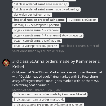
1st class
order
of
saint
anna marked вд
1st class
order
of
saint
anne
made by eduard вд
der orden der heiligen anna
imperial
russian
order
of
saint
anne
именное клеймо вд
награды императорской россии
орден святой анны 1-й степени
орден святой анны 1-й степени фабрики эдуард
орден святой анны с клеймом вд
Replies: 1
Forum:
Order of
ордена императорской россии
Saint Anna made by Eduard /ИЛ; ВД/
3rd class St.Anna orders made by Kammerer &
Keibel
Gold, enamel. Size 33 mm. Marked on reverse under the enamel
with "Double-headed eagle", ring marked with St. Petersburg
assay office year mark "1848", grids marked with "anchors /St.
Petersburg coat of arms/".
Medals of Asia
Thread
Sep 6, 2023
3rd class
saint
anna
order
made by kammerer&keibel
3rd class
saint
anna
order
marked kk
3rd class st.anna
order
made by kammerer & keibel