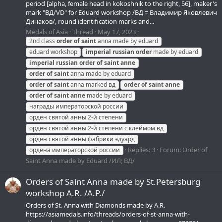
period [alpha, female head in kokoshnik to the right, 56], maker's
mark "ВД/VD" for Eduard workshop /ВД = Владимир Яковлевич
Динаков/, round identification marks and...
Medals of Asia
Thread
May 17, 2023
2nd class
order
of
saint
anna made by eduard
eduard workshop
imperial
russian
order
made by eduard
imperial
russian
order
of
saint
anne
order
of
saint
anna made by eduard
order
of
saint
anna marked вд
order
of
saint
anne
order
of
saint
anne
made by eduard
награды императорской россии
орден святой анны 2-й степени
орден святой анны 2-й степени с клеймом вд
орден святой анны фабрики эдуард
Replies: 3
Forum:
Order of
ордена императорской россии
Saint Anna made by Eduard /ИЛ; ВД/
Orders of Saint Anna made by St.Petersburg
workshop A.R. /А.Р./
Orders of St. Anna with Diamonds made by A.R.
https://asiamedals.info/threads/orders-of-st-anna-with-