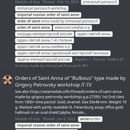
Medals of Asia
Thread
Feb 13, 2023
emmanuel pannasch
immanuel pannasch workshop
imperial
russian
order
of
saint
anne
order
of
saint
anna made by immanuel pannasch
order
of
saint
anne
именное клеймо e.p
награды императорской россии
орден святой анны
орден святой анны 1-й степени
орден святой анны клеймо e.p
орден святой анны сделанный мастерской паннаша
Replies: 1
Forum:
Orders of
ордена императорской россии
St.Anna made by Immanuel Pannasch /IP/
Orders of Saint Anna of "Bulbous" type made by
Grigory Petrovsky workshop /Г.П/
See also https://asiamedals.info/threads/orders-of-saint-anna-
made-by-grigory-petrovsky-workshop-g-p.27295/ 1st/2nd class
from 1900+ time period. Gold, enamel. Size 53x48 mm. Weight 19
g. Marked with partly readable St. Petersburg assay office gold
hallmark in an oval shield [alpha, female...
Medals of Asia
Thread
Jan 6, 2022
anne
norden
imperial
russian
order
of
saint
anne