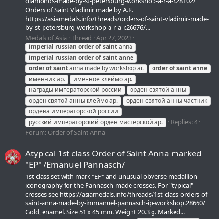
diamonds-made-by-st-petersburg-workshop-a-r-a-r.28102/
Orders of Saint Vladimir made by A.R.
https://asiamedals.info/threads/orders-of-saint-vladimir-made-
by-st-petersburg-workshop-a-r-a-r.26676/...
Medals of Asia
Thread
Apr 27, 2023
imperial
russian
order
of
saint
anna
imperial
russian
order
of
saint
anne
order
of
saint
anna made by workshop ar.
order
of
saint
anne
именник ар.
именное клеймо ар.
награды императорской россии
орден святой анны
орден святой анны клеймо ар.
орден святой анны частник
ордена императорской россии
Replies: 4
русский императорский орден мастерской ар.
Forum:
Order of Saint Anna
Atypical 1st class Order of Saint Anna marked
"EP" /Emanuel Pannasch/
1st class set with mark "EP" and unusual obverse medallion
iconography for the Pannasch-made crosses. For "typical"
crosses see https://asiamedals.info/threads/1st-class-orders-of-
saint-anna-made-by-immanuel-pannasch-ip-workshop.28660/
Gold, enamel. Size 51 x 45 mm. Weight 20.3 g. Marked...