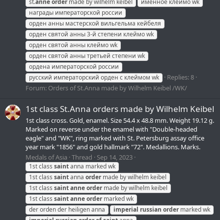
st.
anne
order
made by wilhelm keibel
именное клеймо wk
награды императорской россии
орден анны мастерской вильгельма кейбеля
орден святой анны 3-й степени клеймо wk
орден святой анны клеймо wk
орден святой анны третьей степени wk
ордена императорской россии
Replies: 8
русский императорский орден с клеймом wk
Forum:
Orders of St.Anna made by Wilhelm Keibel /WK/
1st class St.Anna orders made by Wilhelm Keibel
1st class cross. Gold, enamel. Size 54.4 x 48.8 mm. Weight 19.12 g.
Marked on reverse under the enamel with "Double-headed
eagle" and "WK", ring marked with St. Petersburg assay office
year mark "1856" and gold hallmark "72". Medallions. Marks.
Medals of Asia
Thread
Sep 14, 2023
1st class
saint
anna marked wk
1st class
saint
anna
order
made by wilhelm keibel
1st class
saint
anne
order
made by wilhelm keibel
1st class
saint
anne
order
marked wk
der orden der heiligen anna
imperial
russian
order
marked wk