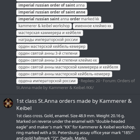
imperial
russian
order
of
saint
anna
imperial
russian
order
of
saint
anne
imperial
russian
saint
anna
order
marked kk
kammerer & keibel workshop
именное клеймо кк
мастерская каммерера и кейбеля
награды императорской россии
орден мастерской кейбель-кемерер
орден святой анны 3-й степени
орден святой анны 3-й степени клеймо кк
орден святой анны мастерской каммерера и кейбеля
орден святой анны мастерской кейбель-кемерер
Replies: 20
Forum:
Orders of
ордена императорской россии
St.Anna made by Kammerer & Keibel /KK/
1st class St.Anna orders made by Kammerer &
Keibel
1st class cross. Gold, enamel. Size 48.9 mm. Weight 20.16 g.
Marked on reverse under the enamel with "double-headed
eagle" and maker's mark "KK" for Kammerer & Keibel workshop,
ring marked with a St. Petersburg assay office year mark "185?"
and gold hallmark "72". Details, Marks.