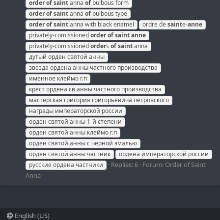
order
of
saint
anna
of
bulbous form
order
of
saint
anna
of
bulbous type
order
of
saint
anna with black enamel
ordre de
saint
e-
anne
privately-comissioned
order
of
saint
anne
privately-comissioned
order
s
of
saint
anna
дутый орден святой анны
звезда ордена анны частного производства
именное клеймо г.п
крест ордена св.анны частного производства
мастерская григория григорьевича петровского
награды императорской россии
орден святой анны 1-й степени
орден святой анны клеймо г.п
орден святой анны с чёрной эмалью
орден святой анны частник
ордена императорской россии
Replies: 6
Forum:
Order of Saint
русские ордена частники
Anna
English (US)