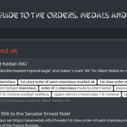
ked ak
t Keibel /AK/
"double-headed imperial eagle" and maker's mark "AK" for Albert Keibel on r
tanislaus
1st
class
order
of
saint
stanislaus
marked
ak
1st
class
order
o
vom heiligen
stanislaus
order
of
st.
stanislaus
made by albert keibel
именн
 1-й степени альберт кейбель
орден святого станислава 1-й степени
о
of St.Stanislaus made by Albert Keibel /AK/
 1906 to the Senator Ernest Noël
ass set https://asiamedals.info/threads/1st-class-order-of-saint-stanislaus
 of the Franco-Russian...