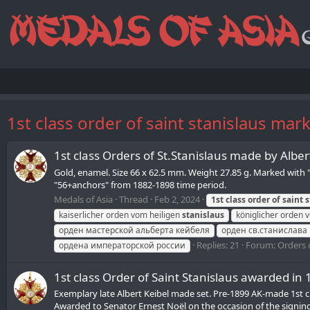
1st class order of saint stanislaus mar
1st class Orders of St.Stanislaus made by Alber
Gold, enamel. Size 66 х 62.5 mm. Weight 27.85 g. Marked with 
"56+anchors" from 1882-1898 time period.
Medals of Asia
Thread
Feb 2, 2024
1st
class
order
of
saint
s
kaiserlicher orden vom heiligen
stanislaus
königlicher orden 
орден мастерской альберта кейбеля
орден св.станислава
Replies: 21
Forum:
Orders 
ордена императорской россии
1st class Order of Saint Stanislaus awarded in
Exemplary late Albert Keibel made set. Pre-1899 AK-made 1st cl
Awarded to Senator Ernest Noël on the occasion of the signing