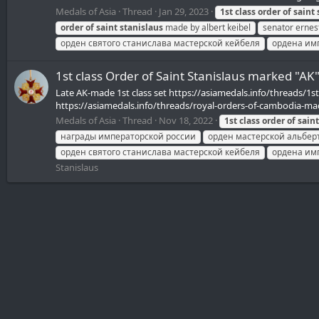
Medals of Asia
Thread
Jan 29, 2023
1st
class
order
of
saint
order
of
saint
stanislaus
made by albert keibel
senator ernes
орден святого станислава мастерской кейбеля
ордена им
1st class Order of Saint Stanislaus marked "A
Late AK-made 1st class set https://asiamedals.info/threads/1s
https://asiamedals.info/threads/royal-orders-of-cambodia-mad
Medals of Asia
Thread
Nov 18, 2022
1st
class
order
of
saint
награды императорской россии
орден мастерской альбер
орден святого станислава мастерской кейбеля
ордена им
Stanislaus