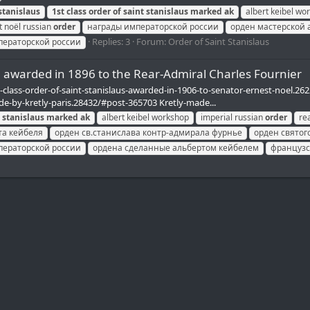
stanislaus
1st
class
order
of
saint
stanislaus
marked
ak
albert keibel wo
t noël russian
order
награды императорской россии
орден мастерской 
Replies: 3
Forum:
Order of Saint Stanislaus
ператорской россии
K" awarded in 1896 to the Rear-Admiral Charles Fournier
t-class-order-of-saint-stanislaus-awarded-in-1906-to-senator-ernest-noel.2
e-by-kretly-paris.28432/#post-365703 Kretly-made...
stanislaus
marked
ak
albert keibel workshop
imperial russian
order
re
та кейбеля
орден св.станислава контр-адмирала фурнье
орден святог
ператорской россии
ордена сделанные альбертом кейбелем
французс