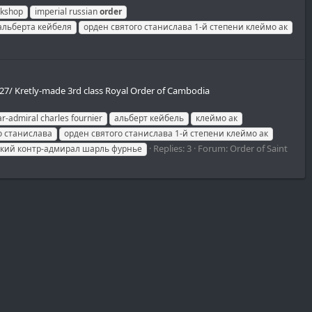
rkshop
imperial russian
order
альберта кейбеля
орден святого станислава 1-й степени клеймо ак
6227/ Kretly-made 3rd class Royal Order of Cambodia
ar-admiral charles fournier
альберт кейбель
клеймо ак
о станислава
орден святого станислава 1-й степени клеймо ак
Replies: 3
Forum:
Order of Saint
кий контр-адмирал шарль фурнье