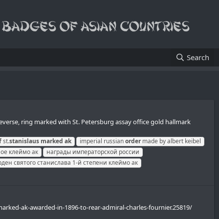
Search
everse, ring marked with St. Petersburg assay office gold hallmark
f
st.
stanislaus
marked
ak
imperial russian
order
made by albert keibel
ое клеймо ак
награды императорской россии
рден святого станислава 1-й степени клеймо ак
-marked-ak-awarded-in-1896-to-rear-admiral-charles-fournier.25819/