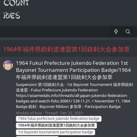
1964年福井県銃剣道連盟第1回銃剣大会参加章
1964 Fukui Prefecture Jukendo Federation 1st
Bayonet Tournament Participation Badge/1964
年福井県銃剣道連盟第1回銃剣大会参加章
Suspension 第1回銃剣大会 - 1st Bayonet Tournament 福井県銃剣
道連盟 - Fukui Prefecture Jukendo Federation
https://asiamedals.info/threads/all-japan-jukendo-federation-
badges-and-watch-fobs.30061/ S39.11.21. = November 11, 1964
Badge 銃剣 - Bayonet Ribbon 参加章 - Participation Badge
Medals of Asia
Thread
Dec 22, 2023
1964 fukui prefecture jukendo federation badge
1964年福井県銃剣道連盟第1回銃剣大会参加章
1st bayonet tournament participation badge