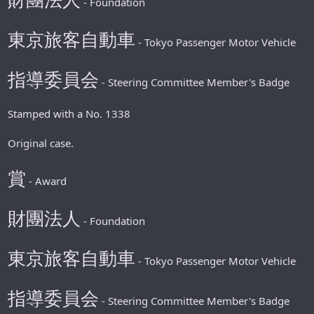
- Foundation
東京旅客自動車
- Tokyo Passenger Motor Vehicle
指導委員会
- Steering Committee Member's Badge
Stamped with a No. 1338
Original case.
賞
- Award
財團法人
- Foundation
東京旅客自動車
- Tokyo Passenger Motor Vehicle
指導委員会
- Steering Committee Member's Badge