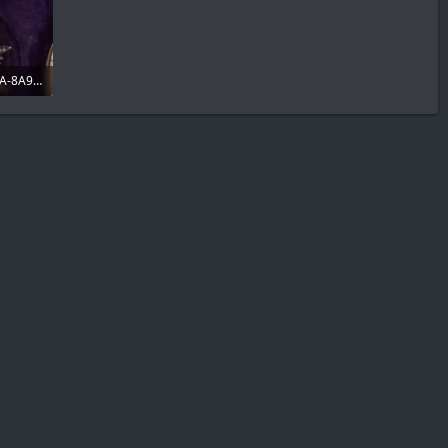
147C9E5D-5E76-49CA-8A9A-BB9DE6E059CC.jpeg