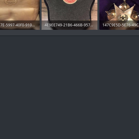
ECAEFB7E-5997-40F0-9107-B1690B9A9B2C.jpeg
4E9EE749-21B6-466B-9572-A46E5B4671CC.jpeg
B · Views: 8
224.1 KB · Views: 11
184.3 KB · Views: 11