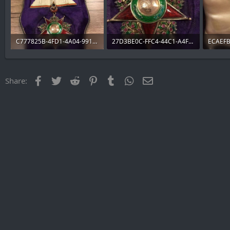
C777825B-4FD1-4A04-9912-2A8849B80833.jpeg
27D3BE0C-FFC4-44C1-A4FC-A6F755162095.jpeg
174.3 KB · Views: 13
176.8 KB · Views: 10
129.8 K
Facebook
Twitter
Reddit
Pinterest
Tumblr
WhatsApp
Email
Share: