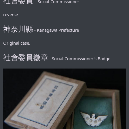
社會委員
- Social Commissioner
reverse
神奈川縣
- Kanagawa Prefecture
Original case.
社會委員徽章
- Social Commissioner's Badge